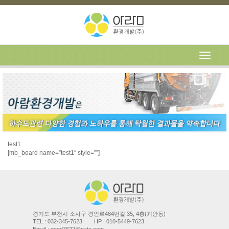
test1
[mb_board name=”test1″ style=””]
경기도 부천시 소사구 경인로484번길 35, 4층(괴안동)
TEL : 032-345-7623
HP : 010-5449-7623