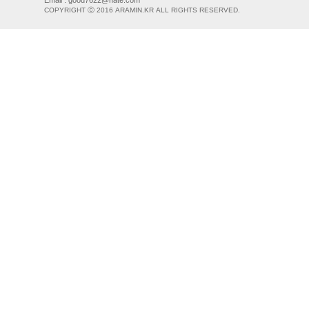
Email :
good7622@nate.com
COPYRIGHT ⓒ 2016 ARAMIN.KR ALL RIGHTS RESERVED.