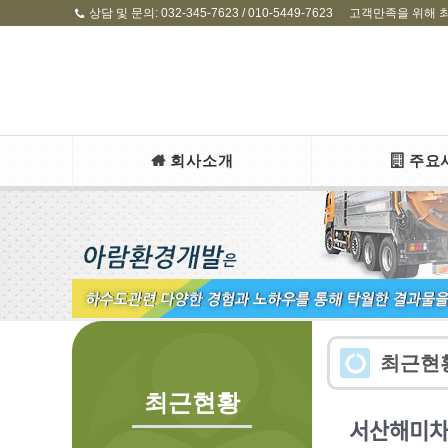
상담 및 문의: 032-345-7623 / 010-5449-7623
고객만족을 위해 
회사소개
주요
최근현
최근현황
서산해미ᄎ